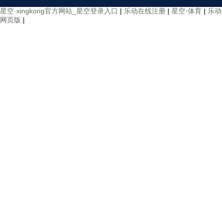
星空·xingkong官方网站_星空登录入口
|
乐动在线注册
|
星空·体育
|
乐动
网页版
|